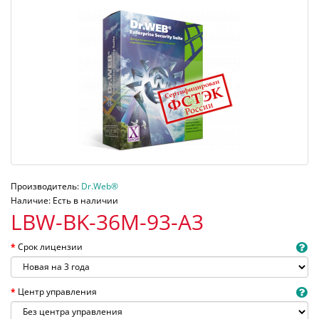
Производитель:
Dr.Web®
Наличие: Есть в наличии
LBW-BK-36M-93-A3
Срок лицензии
Центр управления