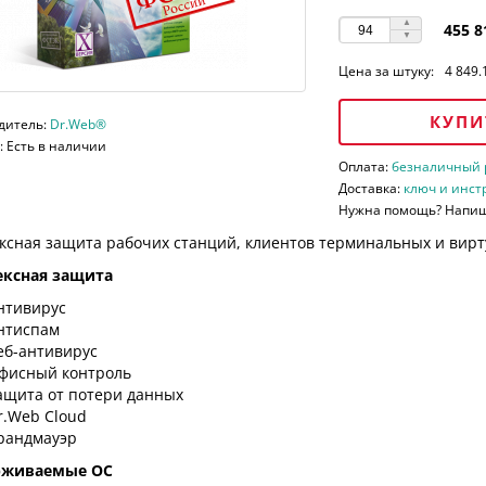
455 8
Цена за штуку:
4 849.
КУПИ
дитель:
Dr.Web®
 Есть в наличии
Оплата:
безналичный ра
Доставка:
ключ и инст
Нужна помощь? Напи
ксная защита рабочих станций, клиентов терминальных и вирт
ксная защита
нтивирус
нтиспам
еб-антивирус
фисный контроль
ащита от потери данных
r.Web Cloud
рандмауэр
рживаемые ОС