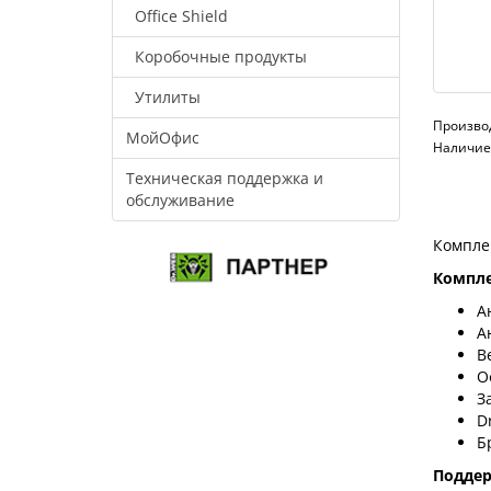
Office Shield
Коробочные продукты
Утилиты
Произво
МойОфис
Наличие:
Техническая поддержка и
обслуживание
Компле
Компле
А
А
В
О
З
D
Б
Подде