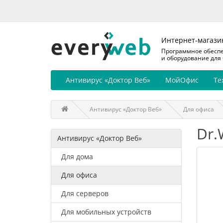
Интернет-магази
Программное обесп
и оборудование для
Антивирус «Доктор Веб»
МойОфис
Те
Антивирус «Доктор Веб»
Для офиса
Dr.
Антивирус «Доктор Веб»
Для дома
Для офиса
Для серверов
Для мобильных устройств