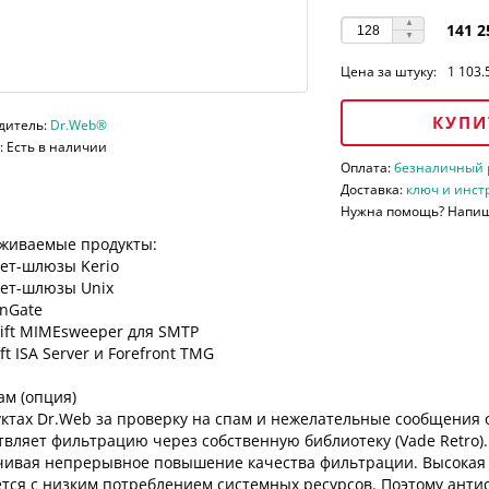
141 2
Цена за штуку:
1 103.
КУПИ
дитель:
Dr.Web®
 Есть в наличии
Оплата:
безналичный ра
Доставка:
ключ и инст
Нужна помощь? Напи
живаемые продукты:
ет-шлюзы Kerio
ет-шлюзы Unix
inGate
ift MIMEsweeper для SMTP
ft ISA Server и Forefront TMG
ам (опция)
ктах Dr.Web за проверку на спам и нежелательные сообщения о
вляет фильтрацию через собственную библиотеку (Vade Retro).
чивая непрерывное повышение качества фильтрации. Высокая п
ется с низким потреблением системных ресурсов. Поэтому анти