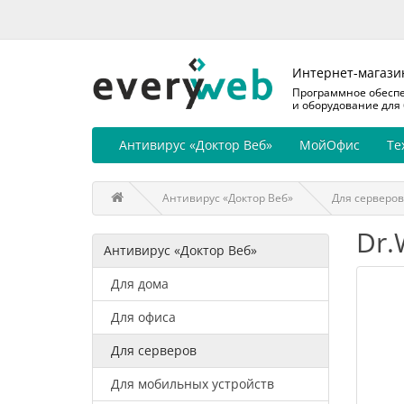
Интернет-магази
Программное обесп
и оборудование для
Антивирус «Доктор Веб»
МойОфис
Те
Антивирус «Доктор Веб»
Для серверов
Dr.
Антивирус «Доктор Веб»
Для дома
Для офиса
Для серверов
Для мобильных устройств