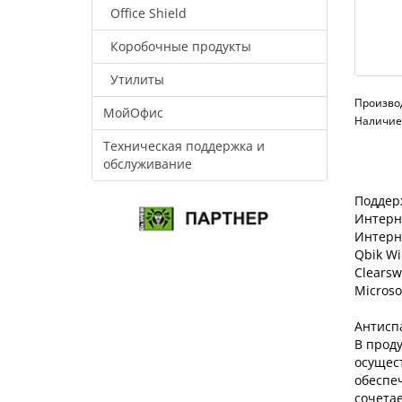
Office Shield
Коробочные продукты
Утилиты
Произво
МойОфис
Наличие:
Техническая поддержка и
обслуживание
Поддер
Интерн
Интерн
Qbik W
Clearsw
Microso
Антисп
В проду
осущест
обеспе
сочета