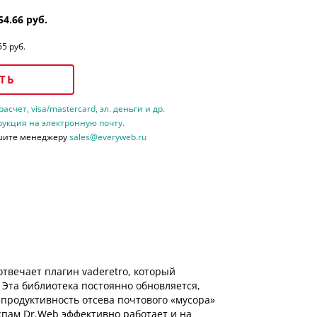
54.66 руб.
55 руб.
ТЬ
счет, visa/mastercard, эл. деньги и др.
рукция на электронную почту.
шите менеджеру
sales@everyweb.ru
твечает плагин vaderetro, который
 Эта библиотека постоянно обновляется,
родуктивность отсева почтового «мусора»
спам Dr.Web эффективно работает и на