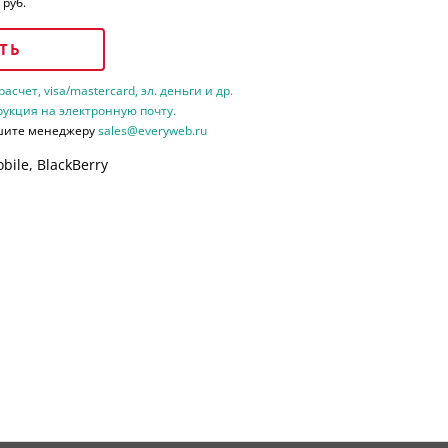
 руб.
ТЬ
счет, visa/mastercard, эл. деньги и др.
рукция на электронную почту.
шите менеджеру
sales@everyweb.ru
ile, BlackBerry