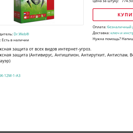
Цена за штуку:
774.50
КУПИ
Оплата:
безналичный ра
Доставка:
ключ и инст
дитель:
Dr.Web®
Нужна помощь? Напи
 Есть в наличии
сная защита от всех видов интернет-угроз.
ксная защита (
Антивирус, Антишпион, Антируткит, Антиспам, В
ауэр)
K-12M-1-A3