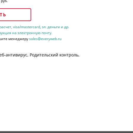
 руб.
ТЬ
счет, visa/mastercard, эл. деньги и др.
рукция на электронную почту.
шите менеджеру
sales@everyweb.ru
еб-антивирус, Родительский контроль,