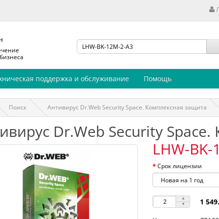
н
ечение
 бизнеса
хническая поддержка и обслуживание
Помощь
Поиск
Антивирус Dr.Web Security Space. Комплексная защита
ивирус Dr.Web Security Space
LHW-BK-
Срок лицензии
1 549