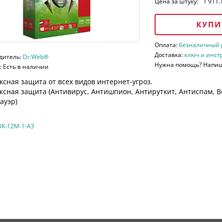
Цена за штуку:
1 911.
КУПИ
Оплата:
безналичный ра
Доставка:
ключ и инст
дитель:
Dr.Web®
Нужна помощь? Напи
 Есть в наличии
сная защита от всех видов интернет-угроз.
ксная защита (
Антивирус, Антишпион, Антируткит, Антиспам, В
ауэр)
K-12M-1-A3