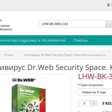
н
ечение
 бизнеса
хническая поддержка и обслуживание
Помощь
Поиск
Антивирус Dr.Web Security Space. Комплексная защита
ивирус Dr.Web Security Space
LHW-BK-
Срок лицензии
3 822