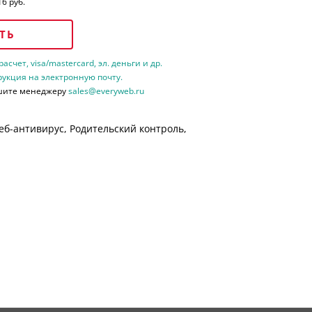
16 руб.
ТЬ
счет, visa/mastercard, эл. деньги и др.
рукция на электронную почту.
шите менеджеру
sales@everyweb.ru
еб-антивирус, Родительский контроль,