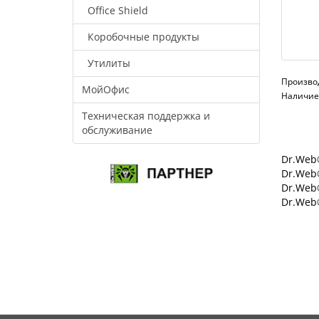
Office Shield
Коробочные продукты
Утилиты
Произво
МойОфис
Наличие:
Техническая поддержка и
обслуживание
Dr.Web®
Dr.Web®
Dr.Web
Dr.Web®