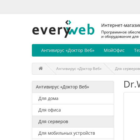
Интернет-магази
Программное обесп
и оборудование для
Антивирус «Доктор Веб»
МойОфис
Те
Антивирус «Доктор Веб»
Для серверов
Dr.
Антивирус «Доктор Веб»
Для дома
Для офиса
Для серверов
Для мобильных устройств