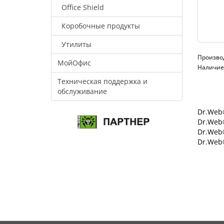
Office Shield
Коробочные продукты
Утилиты
Произво
МойОфис
Наличие:
Техническая поддержка и
обслуживание
Dr.Web®
Dr.Web®
Dr.Web
Dr.Web®