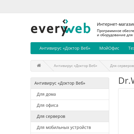
Интернет-магази
Программное обесп
и оборудование для
Антивирус «Доктор Веб»
МойОфис
Те
Антивирус «Доктор Веб»
Для серверов
Dr.
Антивирус «Доктор Веб»
Для дома
Для офиса
Для серверов
Для мобильных устройств