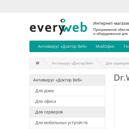
Интернет-магази
Программное обесп
и оборудование для
Антивирус «Доктор Веб»
МойОфис
Те
Антивирус «Доктор Веб»
Для серверов
Dr.
Антивирус «Доктор Веб»
Для дома
Для офиса
Для серверов
Для мобильных устройств