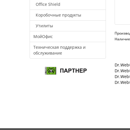
Office Shield
Коробочные продукты
Утилиты
Произво
МойОфис
Наличие:
Техническая поддержка и
обслуживание
Dr.Web®
Dr.Web®
Dr.Web
Dr.Web®