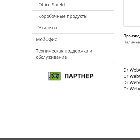
Office Shield
Коробочные продукты
Утилиты
Произво
МойОфис
Наличие:
Техническая поддержка и
обслуживание
Dr.Web®
Dr.Web®
Dr.Web
Dr.Web®