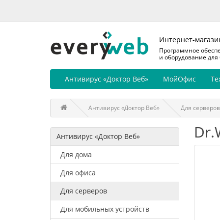
Интернет-магази
Программное обесп
и оборудование для
Антивирус «Доктор Веб»
МойОфис
Те
Антивирус «Доктор Веб»
Для серверов
Dr.
Антивирус «Доктор Веб»
Для дома
Для офиса
Для серверов
Для мобильных устройств