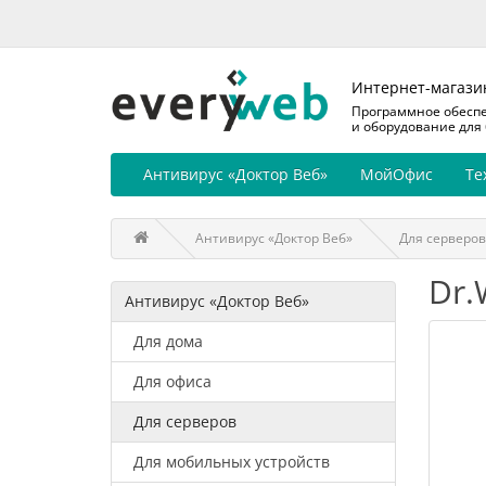
Интернет-магази
Программное обесп
и оборудование для
Антивирус «Доктор Веб»
МойОфис
Те
Антивирус «Доктор Веб»
Для серверов
Dr.
Антивирус «Доктор Веб»
Для дома
Для офиса
Для серверов
Для мобильных устройств