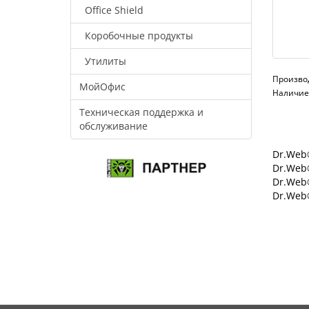
Office Shield
Коробочные продукты
Утилиты
Произво
МойОфис
Наличие:
Техническая поддержка и
обслуживание
Dr.Web®
Dr.Web®
Dr.Web
Dr.Web®