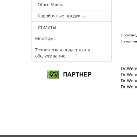
Office Shield
Коробочные продукты
Утилиты
Произво
МойОфис
Наличие:
Техническая поддержка и
обслуживание
Dr.Web®
Dr.Web®
Dr.Web
Dr.Web®