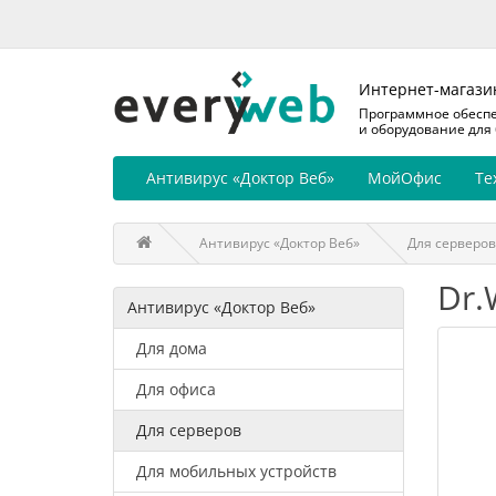
Интернет-магази
Программное обесп
и оборудование для
Антивирус «Доктор Веб»
МойОфис
Те
Антивирус «Доктор Веб»
Для серверов
Dr.
Антивирус «Доктор Веб»
Для дома
Для офиса
Для серверов
Для мобильных устройств