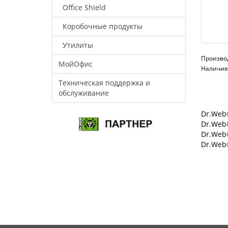
Office Shield
Коробочные продукты
Утилиты
Произво
МойОфис
Наличие:
Техническая поддержка и
обслуживание
Dr.Web®
Dr.Web®
Dr.Web
Dr.Web®