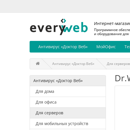
Интернет-магази
Программное обесп
и оборудование для
Антивирус «Доктор Веб»
МойОфис
Те
Антивирус «Доктор Веб»
Для серверов
Dr.
Антивирус «Доктор Веб»
Для дома
Для офиса
Для серверов
Для мобильных устройств