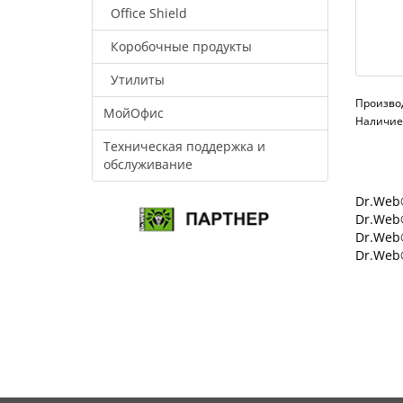
Office Shield
Коробочные продукты
Утилиты
Произво
МойОфис
Наличие:
Техническая поддержка и
обслуживание
Dr.Web®
Dr.Web®
Dr.Web
Dr.Web®