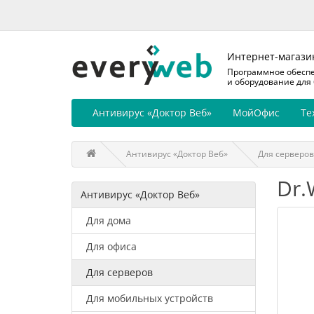
Интернет-магази
Программное обесп
и оборудование для
Антивирус «Доктор Веб»
МойОфис
Те
Антивирус «Доктор Веб»
Для серверов
Dr.
Антивирус «Доктор Веб»
Для дома
Для офиса
Для серверов
Для мобильных устройств