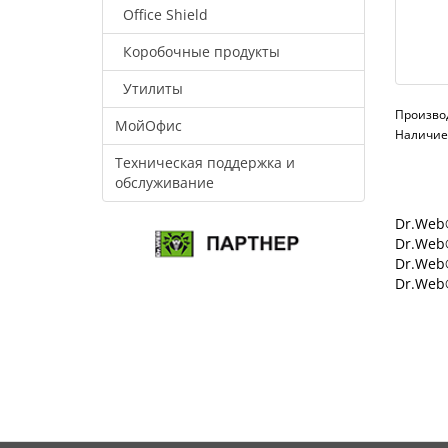
Office Shield
Коробочные продукты
Утилиты
Произво
МойОфис
Наличие:
Техническая поддержка и
обслуживание
Dr.Web®
Dr.Web®
Dr.Web
Dr.Web®