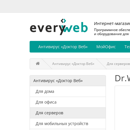
Интернет-магази
Программное обесп
и оборудование для
Антивирус «Доктор Веб»
МойОфис
Те
Антивирус «Доктор Веб»
Для серверов
Dr.
Антивирус «Доктор Веб»
Для дома
Для офиса
Для серверов
Для мобильных устройств