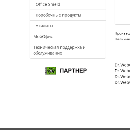
Office Shield
Коробочные продукты
Утилиты
Произво
МойОфис
Наличие:
Техническая поддержка и
обслуживание
Dr.Web®
Dr.Web®
Dr.Web
Dr.Web®