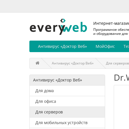
Интернет-магази
Программное обесп
и оборудование для
Антивирус «Доктор Веб»
МойОфис
Те
Антивирус «Доктор Веб»
Для серверов
Dr.
Антивирус «Доктор Веб»
Для дома
Для офиса
Для серверов
Для мобильных устройств