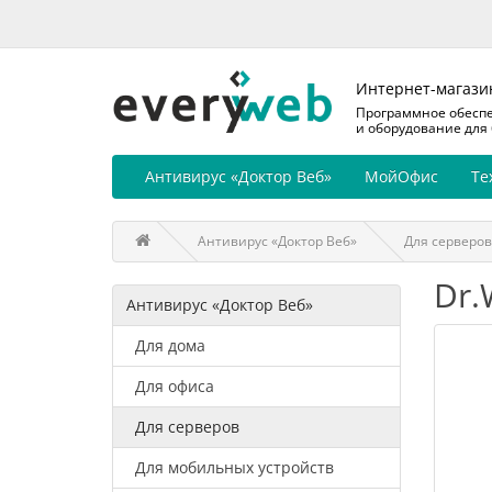
Интернет-магази
Программное обесп
и оборудование для
Антивирус «Доктор Веб»
МойОфис
Те
Антивирус «Доктор Веб»
Для серверов
Dr.
Антивирус «Доктор Веб»
Для дома
Для офиса
Для серверов
Для мобильных устройств