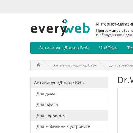
Интернет-магази
Программное обесп
и оборудование для
Антивирус «Доктор Веб»
МойОфис
Те
Антивирус «Доктор Веб»
Для серверов
Dr.
Антивирус «Доктор Веб»
Для дома
Для офиса
Для серверов
Для мобильных устройств