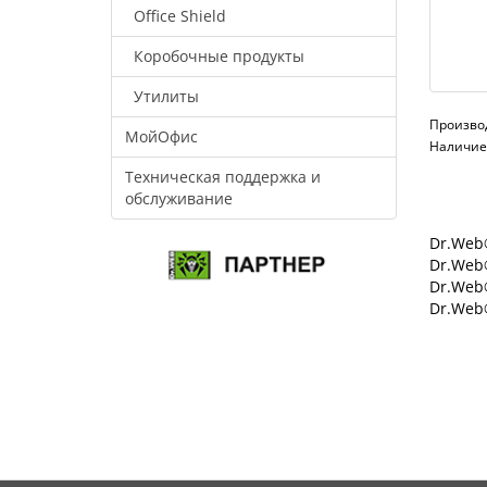
Office Shield
Коробочные продукты
Утилиты
Произво
МойОфис
Наличие:
Техническая поддержка и
обслуживание
Dr.Web®
Dr.Web®
Dr.Web
Dr.Web®