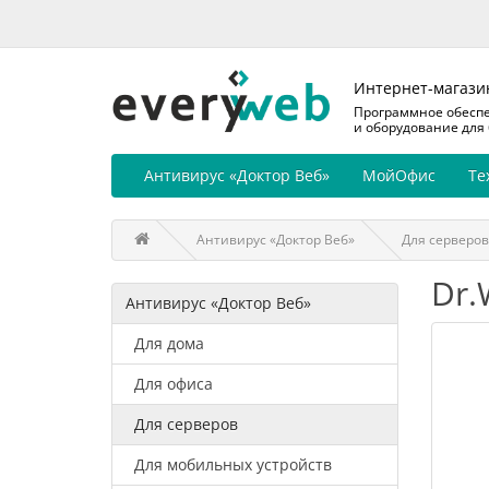
Интернет-магази
Программное обесп
и оборудование для
Антивирус «Доктор Веб»
МойОфис
Те
Антивирус «Доктор Веб»
Для серверов
Dr.
Антивирус «Доктор Веб»
Для дома
Для офиса
Для серверов
Для мобильных устройств