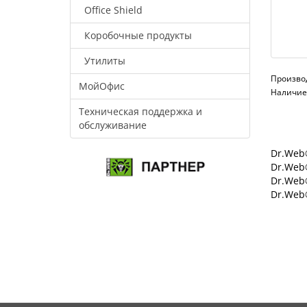
Office Shield
Коробочные продукты
Утилиты
Произво
МойОфис
Наличие:
Техническая поддержка и
обслуживание
Dr.Web®
Dr.Web®
Dr.Web
Dr.Web®