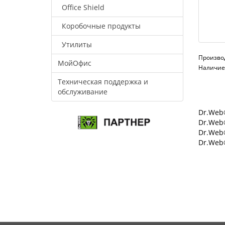
Office Shield
Коробочные продукты
Утилиты
Произво
МойОфис
Наличие:
Техническая поддержка и
обслуживание
Dr.Web®
Dr.Web®
Dr.Web
Dr.Web®