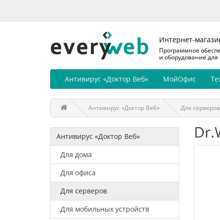
Интернет-магази
Программное обесп
и оборудование для
Антивирус «Доктор Веб»
МойОфис
Те
Антивирус «Доктор Веб»
Для серверов
Dr.
Антивирус «Доктор Веб»
Для дома
Для офиса
Для серверов
Для мобильных устройств