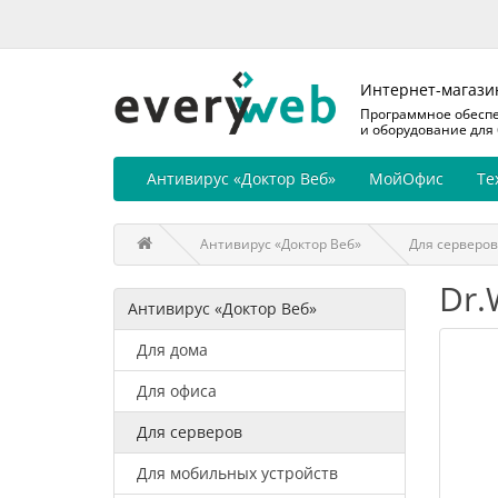
Интернет-магази
Программное обесп
и оборудование для
Антивирус «Доктор Веб»
МойОфис
Те
Антивирус «Доктор Веб»
Для серверов
Dr.
Антивирус «Доктор Веб»
Для дома
Для офиса
Для серверов
Для мобильных устройств