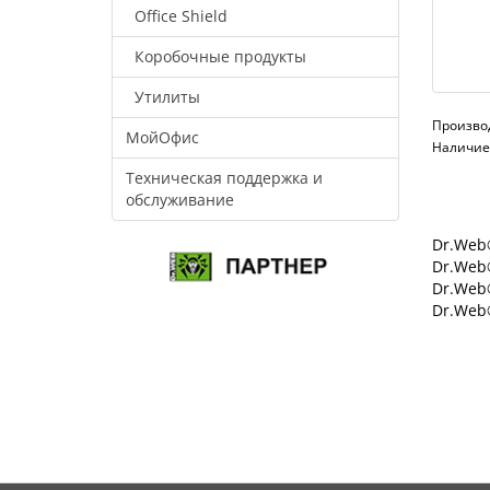
Office Shield
Коробочные продукты
Утилиты
Произво
МойОфис
Наличие:
Техническая поддержка и
обслуживание
Dr.Web®
Dr.Web®
Dr.Web
Dr.Web®