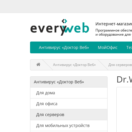
Интернет-магази
Программное обесп
и оборудование для
Антивирус «Доктор Веб»
МойОфис
Те
Антивирус «Доктор Веб»
Для серверов
Dr.
Антивирус «Доктор Веб»
Для дома
Для офиса
Для серверов
Для мобильных устройств