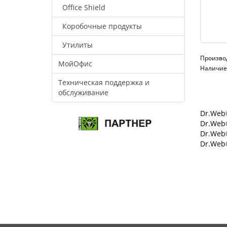
Office Shield
Коробочные продукты
Утилиты
Произво
МойОфис
Наличие:
Техническая поддержка и
обслуживание
Dr.Web®
Dr.Web®
Dr.Web
Dr.Web®