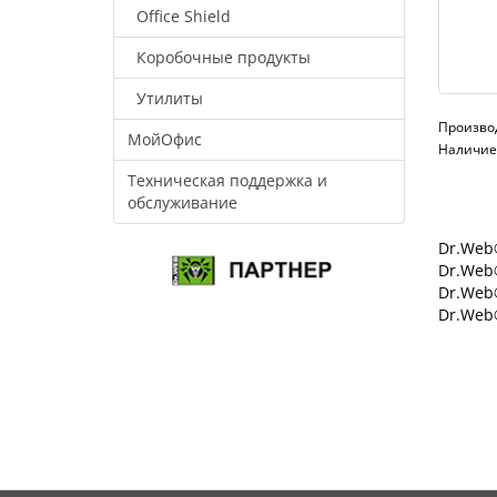
Office Shield
Коробочные продукты
Утилиты
Произво
МойОфис
Наличие:
Техническая поддержка и
обслуживание
Dr.Web®
Dr.Web®
Dr.Web
Dr.Web®