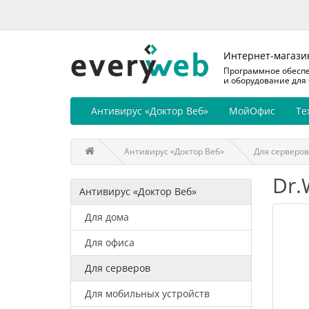
Интернет-магази
Программное обесп
и оборудование для
Антивирус «Доктор Веб»
МойОфис
Те
Антивирус «Доктор Веб»
Для серверов
Dr.
Антивирус «Доктор Веб»
Для дома
Для офиса
Для серверов
Для мобильных устройств