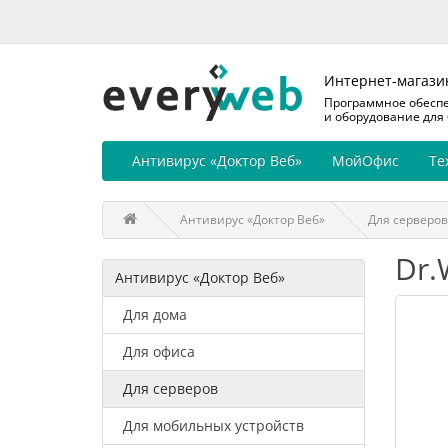
Интернет-магази
Программное обесп
и оборудование для
Антивирус «Доктор Веб»
МойОфис
Те
Антивирус «Доктор Веб»
Для серверов
Dr.
Антивирус «Доктор Веб»
Для дома
Для офиса
Для серверов
Для мобильных устройств