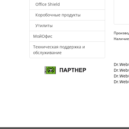
Office Shield
Коробочные продукты
Утилиты
Произво
МойОфис
Наличие:
Техническая поддержка и
обслуживание
Dr.Web®
Dr.Web®
Dr.Web
Dr.Web®