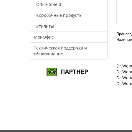
Office Shield
Коробочные продукты
Утилиты
Произво
МойОфис
Наличие:
Техническая поддержка и
обслуживание
Dr.Web®
Dr.Web®
Dr.Web
Dr.Web®