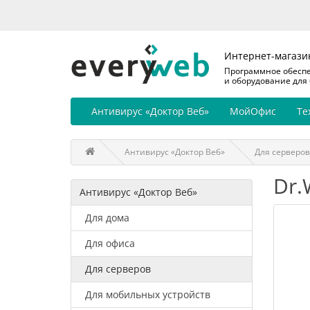
Интернет-магази
Программное обесп
и оборудование для
Антивирус «Доктор Веб»
МойОфис
Те
Антивирус «Доктор Веб»
Для серверов
Dr.
Антивирус «Доктор Веб»
Для дома
Для офиса
Для серверов
Для мобильных устройств