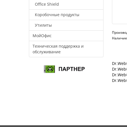
Office Shield
Коробочные продукты
Утилиты
Произво
МойОфис
Наличие:
Техническая поддержка и
обслуживание
Dr.Web®
Dr.Web®
Dr.Web
Dr.Web®