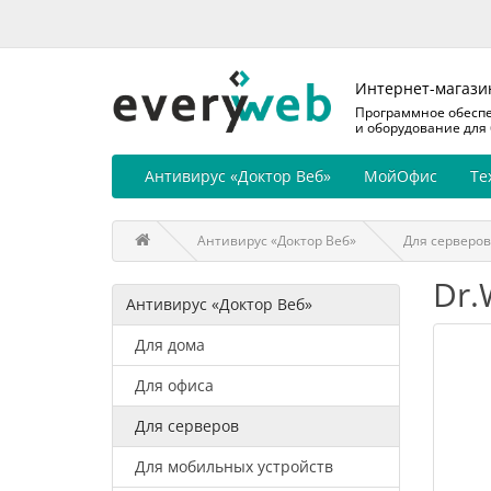
Интернет-магази
Программное обесп
и оборудование для
Антивирус «Доктор Веб»
МойОфис
Те
Антивирус «Доктор Веб»
Для серверов
Dr.
Антивирус «Доктор Веб»
Для дома
Для офиса
Для серверов
Для мобильных устройств