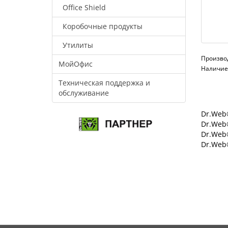
Office Shield
Коробочные продукты
Утилиты
Произво
МойОфис
Наличие:
Техническая поддержка и
обслуживание
Dr.Web®
Dr.Web®
Dr.Web
Dr.Web®