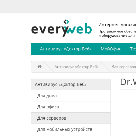
Интернет-магази
Программное обесп
и оборудование для
Антивирус «Доктор Веб»
МойОфис
Те
Антивирус «Доктор Веб»
Для серверов
Dr.
Антивирус «Доктор Веб»
Для дома
Для офиса
Для серверов
Для мобильных устройств