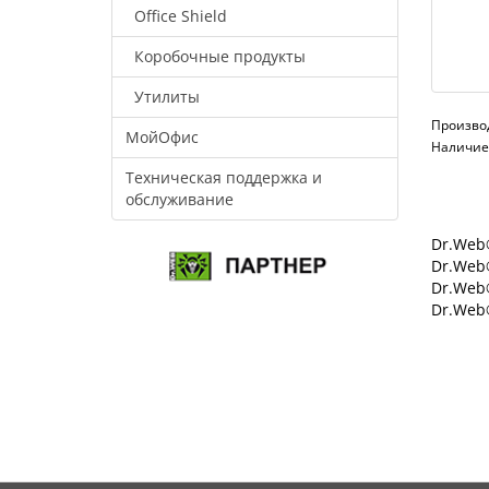
Office Shield
Коробочные продукты
Утилиты
Произво
МойОфис
Наличие:
Техническая поддержка и
обслуживание
Dr.Web®
Dr.Web®
Dr.Web
Dr.Web®