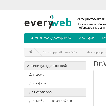
Интернет-магази
Программное обесп
и оборудование для
Антивирус «Доктор Веб»
МойОфис
Те
Антивирус «Доктор Веб»
Для серверов
Dr.
Антивирус «Доктор Веб»
Для дома
Для офиса
Для серверов
Для мобильных устройств