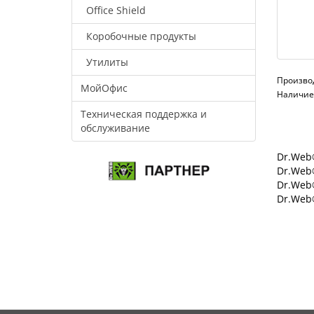
Office Shield
Коробочные продукты
Утилиты
Произво
МойОфис
Наличие:
Техническая поддержка и
обслуживание
Dr.Web®
Dr.Web®
Dr.Web
Dr.Web®