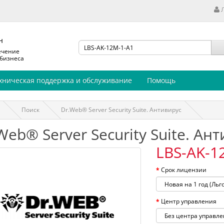
н
ечение
 бизнеса
хническая поддержка и обслуживание
Помощь
Поиск
Dr.Web® Server Security Suite. Антивирус
Web® Server Security Suite. Ан
LBS-AK-1
Срок лицензии
Центр управления