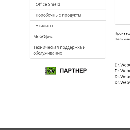
Office Shield
Коробочные продукты
Утилиты
Произво
МойОфис
Наличие:
Техническая поддержка и
обслуживание
Dr.Web®
Dr.Web®
Dr.Web
Dr.Web®