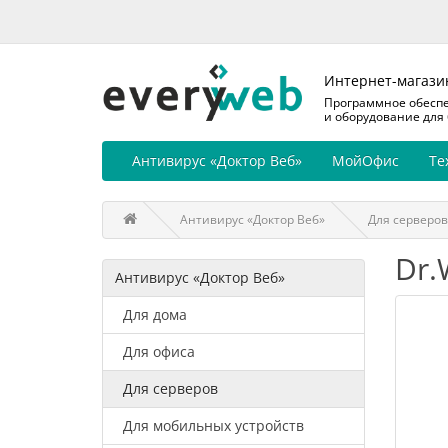
Интернет-магази
Программное обесп
и оборудование для
Антивирус «Доктор Веб»
МойОфис
Те
Антивирус «Доктор Веб»
Для серверов
Dr.
Антивирус «Доктор Веб»
Для дома
Для офиса
Для серверов
Для мобильных устройств