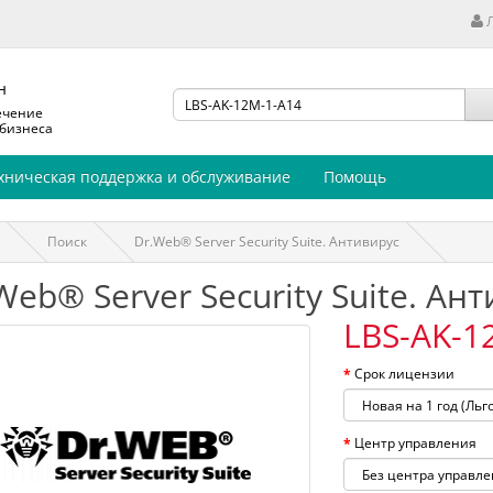
н
ечение
 бизнеса
хническая поддержка и обслуживание
Помощь
Поиск
Dr.Web® Server Security Suite. Антивирус
Web® Server Security Suite. Ан
LBS-AK-1
Срок лицензии
Центр управления