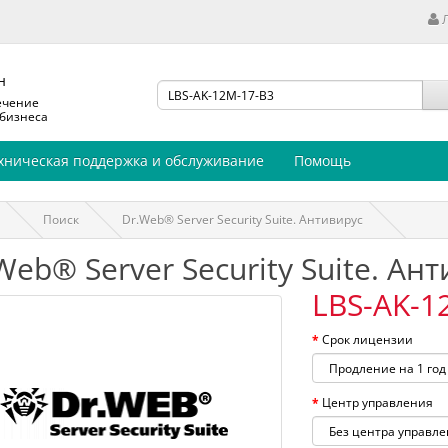
н
ечение
 бизнеса
хническая поддержка и обслуживание
Помощь
Поиск
Dr.Web® Server Security Suite. Антивирус
Web® Server Security Suite. Ан
LBS-AK-1
Срок лицензии
Центр управления