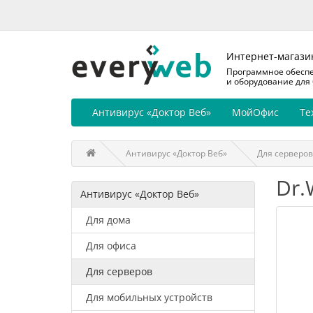
Интернет-магази
Программное обесп
и оборудование для
Антивирус «Доктор Веб»
МойОфис
Те
Антивирус «Доктор Веб»
Для серверов
Dr.
Антивирус «Доктор Веб»
Для дома
Для офиса
Для серверов
Для мобильных устройств