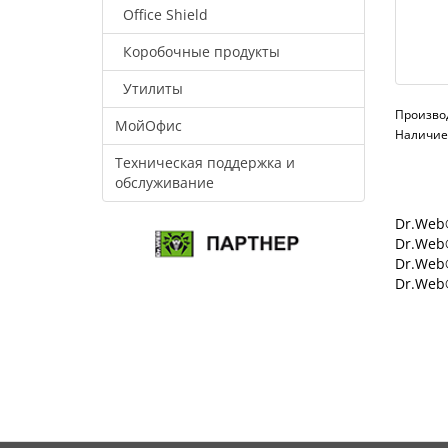
Office Shield
Коробочные продукты
Утилиты
Произво
МойОфис
Наличие:
Техническая поддержка и
обслуживание
Dr.Web®
Dr.Web®
Dr.Web
Dr.Web®