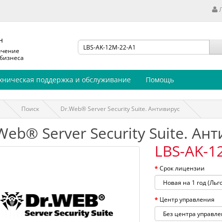
н
ечение
 бизнеса
хническая поддержка и обслуживание
Помощь
Поиск
Dr.Web® Server Security Suite. Антивирус
Web® Server Security Suite. Ан
LBS-AK-1
Срок лицензии
Центр управления