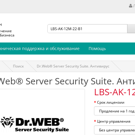
н
ечение
 бизнеса
хническая поддержка и обслуживание
Помощь
Поиск
Dr.Web® Server Security Suite. Антивирус
Web® Server Security Suite. Ан
LBS-AK-1
Срок лицензии
Центр управления