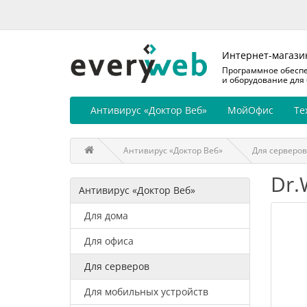
Интернет-магази
Программное обесп
и оборудование для
Антивирус «Доктор Веб»
МойОфис
Те
Антивирус «Доктор Веб»
Для серверов
Dr.
Антивирус «Доктор Веб»
Для дома
Для офиса
Для серверов
Для мобильных устройств