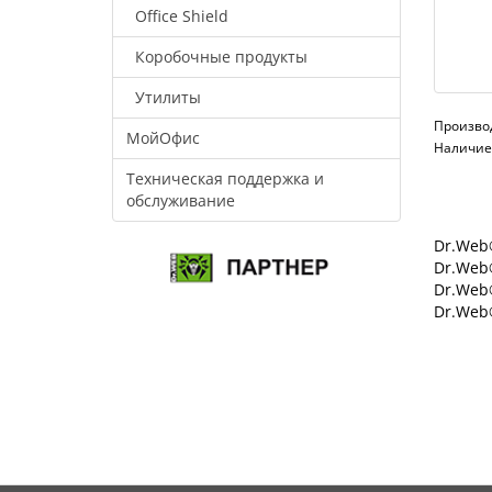
Office Shield
Коробочные продукты
Утилиты
Произво
МойОфис
Наличие:
Техническая поддержка и
обслуживание
Dr.Web®
Dr.Web®
Dr.Web
Dr.Web®