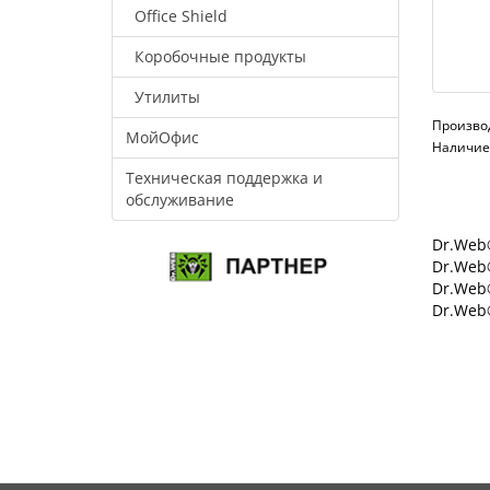
Office Shield
Коробочные продукты
Утилиты
Произво
МойОфис
Наличие:
Техническая поддержка и
обслуживание
Dr.Web®
Dr.Web®
Dr.Web
Dr.Web®