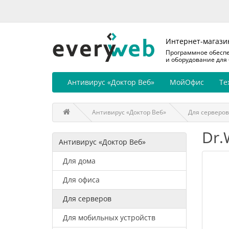
Интернет-магази
Программное обесп
и оборудование для
Антивирус «Доктор Веб»
МойОфис
Те
Антивирус «Доктор Веб»
Для серверов
Dr.
Антивирус «Доктор Веб»
Для дома
Для офиса
Для серверов
Для мобильных устройств