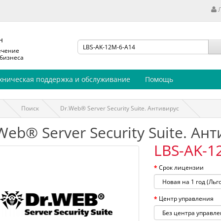
н
ечение
 бизнеса
хническая поддержка и обслуживание
Помощь
Поиск
Dr.Web® Server Security Suite. Антивирус
Web® Server Security Suite. Ан
LBS-AK-1
Срок лицензии
Центр управления