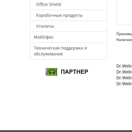
Office Shield
Коробочные продукты
Утилиты
Произво
МойОфис
Наличие:
Техническая поддержка и
обслуживание
Dr.Web®
Dr.Web®
Dr.Web
Dr.Web®