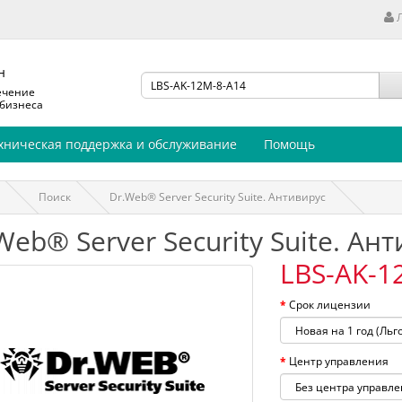
н
ечение
 бизнеса
хническая поддержка и обслуживание
Помощь
Поиск
Dr.Web® Server Security Suite. Антивирус
Web® Server Security Suite. Ан
LBS-AK-1
Срок лицензии
Центр управления