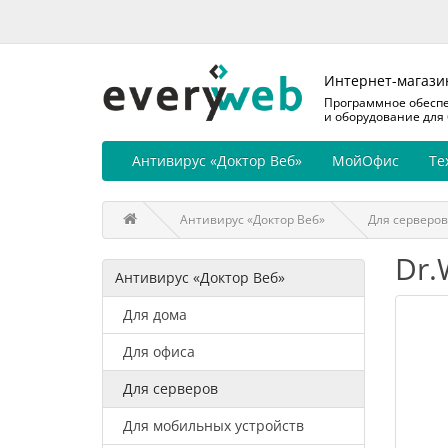
Интернет-магази
Программное обесп
и оборудование для
Антивирус «Доктор Веб»
МойОфис
Те
Антивирус «Доктор Веб»
Для серверов
Dr.
Антивирус «Доктор Веб»
Для дома
Для офиса
Для серверов
Для мобильных устройств