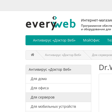
Интернет-магази
Программное обесп
и оборудование для
Антивирус «Доктор Веб»
МойОфис
Те
Антивирус «Доктор Веб»
Для серверов
Dr.
Антивирус «Доктор Веб»
Для дома
Для офиса
Для серверов
Для мобильных устройств