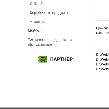
Office Shield
Коробочные продукты
Утилиты
Произво
МойОфис
Наличие:
Техническая поддержка и
обслуживание
Dr.Web®
Dr.Web®
Dr.Web
Dr.Web®