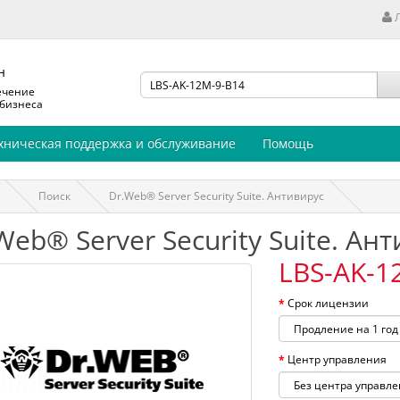
н
ечение
 бизнеса
хническая поддержка и обслуживание
Помощь
Поиск
Dr.Web® Server Security Suite. Антивирус
Web® Server Security Suite. Ан
LBS-AK-1
Срок лицензии
Центр управления