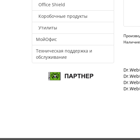
Office Shield
Коробочные продукты
Утилиты
Произво
МойОфис
Наличие:
Техническая поддержка и
обслуживание
Dr.Web®
Dr.Web®
Dr.Web
Dr.Web®