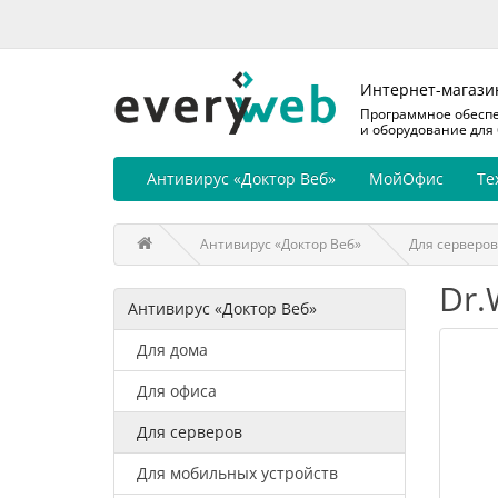
Интернет-магази
Программное обесп
и оборудование для
Антивирус «Доктор Веб»
МойОфис
Те
Антивирус «Доктор Веб»
Для серверов
Dr.
Антивирус «Доктор Веб»
Для дома
Для офиса
Для серверов
Для мобильных устройств