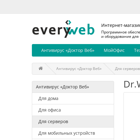
Интернет-магази
Программное обесп
и оборудование для
Антивирус «Доктор Веб»
МойОфис
Те
Антивирус «Доктор Веб»
Для серверов
Dr.
Антивирус «Доктор Веб»
Для дома
Для офиса
Для серверов
Для мобильных устройств