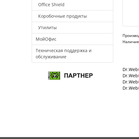
Office Shield
Коробочные продукты
Утилиты
Произво
МойОфис
Наличие:
Техническая поддержка и
обслуживание
Dr.Web®
Dr.Web®
Dr.Web
Dr.Web®