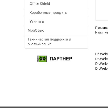
Office Shield
Коробочные продукты
Утилиты
Произво
МойОфис
Наличие:
Техническая поддержка и
обслуживание
Dr.Web®
Dr.Web®
Dr.Web
Dr.Web®