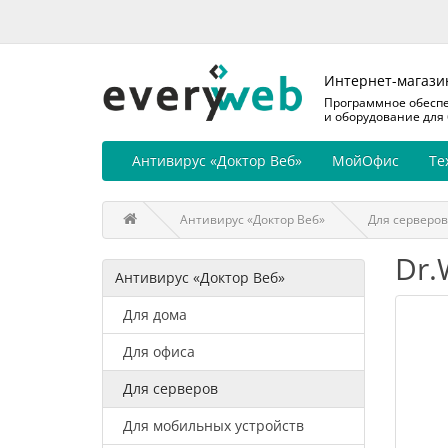
Интернет-магази
Программное обесп
и оборудование для
Антивирус «Доктор Веб»
МойОфис
Те
Антивирус «Доктор Веб»
Для серверов
Dr.
Антивирус «Доктор Веб»
Для дома
Для офиса
Для серверов
Для мобильных устройств