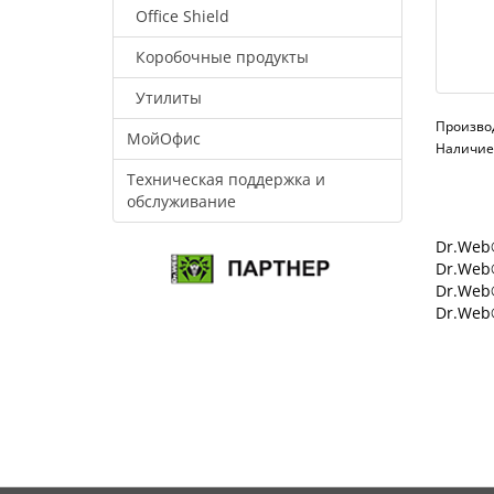
Office Shield
Коробочные продукты
Утилиты
Произво
МойОфис
Наличие:
Техническая поддержка и
обслуживание
Dr.Web®
Dr.Web®
Dr.Web
Dr.Web®