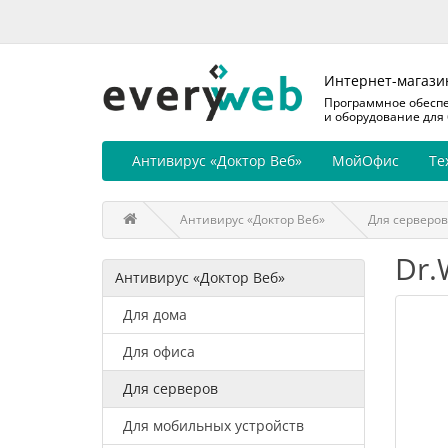
Интернет-магази
Программное обесп
и оборудование для
Антивирус «Доктор Веб»
МойОфис
Те
Антивирус «Доктор Веб»
Для серверов
Dr.
Антивирус «Доктор Веб»
Для дома
Для офиса
Для серверов
Для мобильных устройств