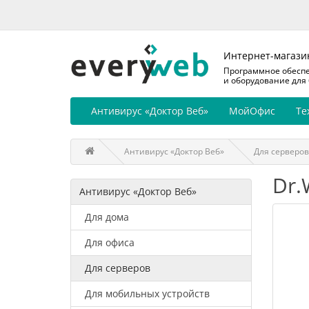
Интернет-магази
Программное обесп
и оборудование для
Антивирус «Доктор Веб»
МойОфис
Те
Антивирус «Доктор Веб»
Для серверов
Dr.
Антивирус «Доктор Веб»
Для дома
Для офиса
Для серверов
Для мобильных устройств