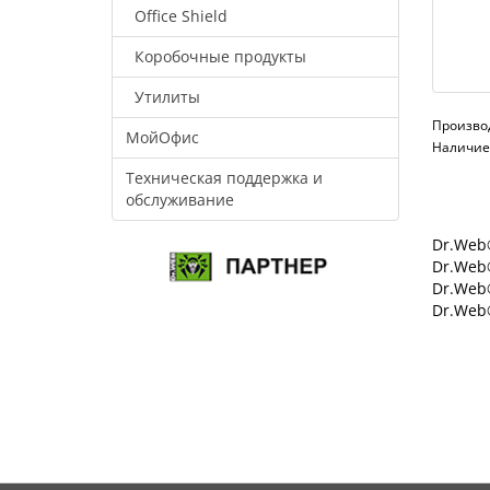
Office Shield
Коробочные продукты
Утилиты
Произво
МойОфис
Наличие:
Техническая поддержка и
обслуживание
Dr.Web®
Dr.Web®
Dr.Web
Dr.Web®