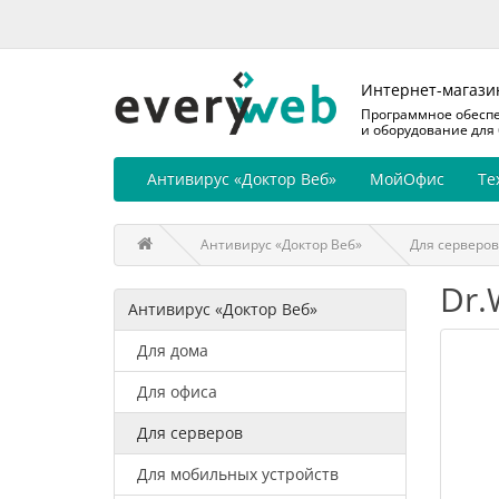
Интернет-магази
Программное обесп
и оборудование для
Антивирус «Доктор Веб»
МойОфис
Те
Антивирус «Доктор Веб»
Для серверов
Dr.
Антивирус «Доктор Веб»
Для дома
Для офиса
Для серверов
Для мобильных устройств