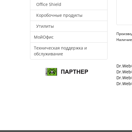
Office Shield
Коробочные продукты
Утилиты
Произво
МойОфис
Наличие:
Техническая поддержка и
обслуживание
Dr.Web®
Dr.Web®
Dr.Web
Dr.Web®