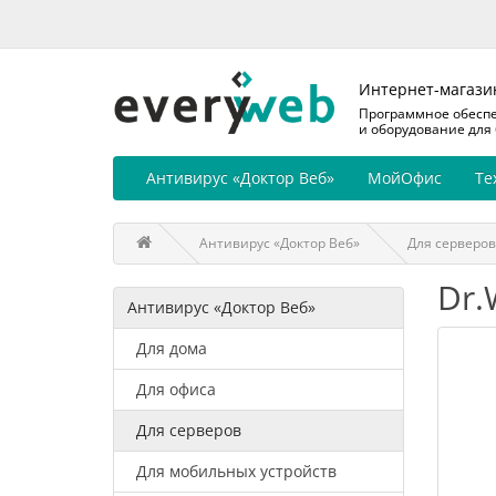
Интернет-магази
Программное обесп
и оборудование для
Антивирус «Доктор Веб»
МойОфис
Те
Антивирус «Доктор Веб»
Для серверов
Dr.
Антивирус «Доктор Веб»
Для дома
Для офиса
Для серверов
Для мобильных устройств