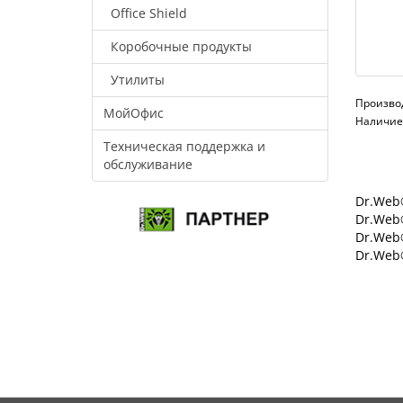
Office Shield
Коробочные продукты
Утилиты
Произво
МойОфис
Наличие:
Техническая поддержка и
обслуживание
Dr.Web®
Dr.Web®
Dr.Web
Dr.Web®