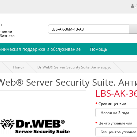
н
ечение
 бизнеса
хническая поддержка и обслуживание
Помощь
Поиск
Dr.Web® Server Security Suite. Антивирус
Web® Server Security Suite. Ан
LBS-AK-3
Срок лицензии
Центр управления