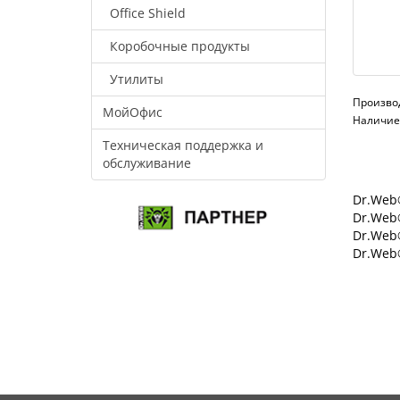
Office Shield
Коробочные продукты
Утилиты
Произво
МойОфис
Наличие:
Техническая поддержка и
обслуживание
Dr.Web®
Dr.Web®
Dr.Web
Dr.Web®