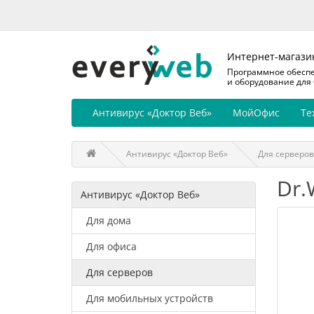
Интернет-магази
Программное обесп
и оборудование для
Антивирус «Доктор Веб»
МойОфис
Те
Антивирус «Доктор Веб»
Для серверов
Dr.
Антивирус «Доктор Веб»
Для дома
Для офиса
Для серверов
Для мобильных устройств