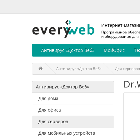
Интернет-магази
Программное обесп
и оборудование для
Антивирус «Доктор Веб»
МойОфис
Те
Антивирус «Доктор Веб»
Для серверов
Dr.
Антивирус «Доктор Веб»
Для дома
Для офиса
Для серверов
Для мобильных устройств