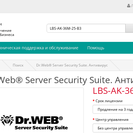
н
ечение
 бизнеса
хническая поддержка и обслуживание
Помощь
Поиск
Dr.Web® Server Security Suite. Антивирус
Web® Server Security Suite. Ан
LBS-AK-3
Срок лицензии
Центр управления