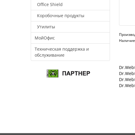
Office Shield
Коробочные продукты
Утилиты
Произво
МойОфис
Наличие:
Техническая поддержка и
обслуживание
Dr.Web®
Dr.Web®
Dr.Web
Dr.Web®