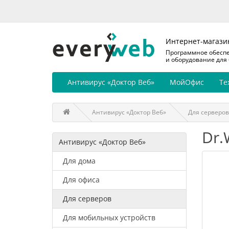
Интернет-магази
Программное обесп
и оборудование для
Антивирус «Доктор Веб»
МойОфис
Те
Антивирус «Доктор Веб»
Для серверов
Dr.
Антивирус «Доктор Веб»
Для дома
Для офиса
Для серверов
Для мобильных устройств