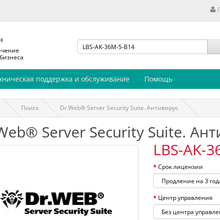
н
ечение
 бизнеса
хническая поддержка и обслуживание
Помощь
Поиск
Dr.Web® Server Security Suite. Антивирус
Web® Server Security Suite. Ан
LBS-AK-3
Срок лицензии
Центр управления