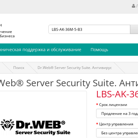
н
ечение
 бизнеса
хническая поддержка и обслуживание
Помощь
Поиск
Dr.Web® Server Security Suite. Антивирус
Web® Server Security Suite. Ан
LBS-AK-3
Срок лицензии
Центр управления