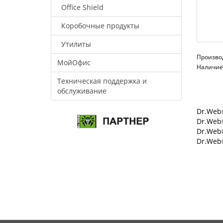
Office Shield
Коробочные продукты
Утилиты
Произво
МойОфис
Наличие:
Техническая поддержка и
обслуживание
Dr.Web®
Dr.Web®
Dr.Web
Dr.Web®