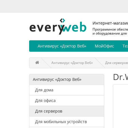
Интернет-магази
Программное обесп
и оборудование для
Антивирус «Доктор Веб»
МойОфис
Те
Антивирус «Доктор Веб»
Для серверов
Dr.
Антивирус «Доктор Веб»
Для дома
Для офиса
Для серверов
Для мобильных устройств