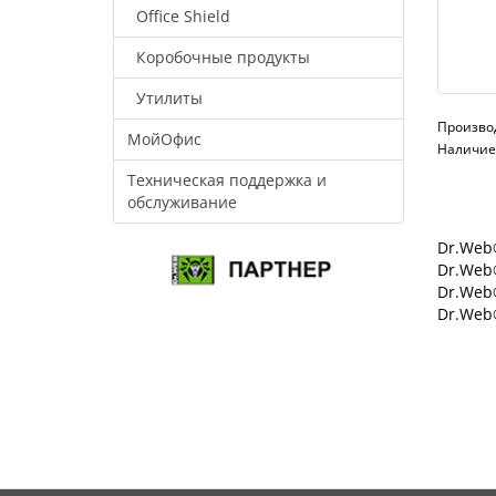
Office Shield
Коробочные продукты
Утилиты
Произво
МойОфис
Наличие:
Техническая поддержка и
обслуживание
Dr.Web®
Dr.Web®
Dr.Web
Dr.Web®