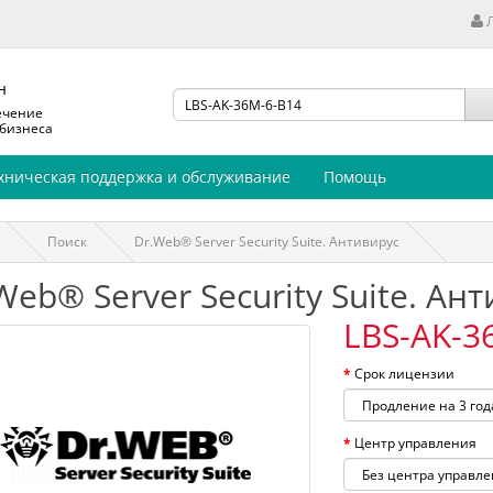
н
ечение
 бизнеса
хническая поддержка и обслуживание
Помощь
Поиск
Dr.Web® Server Security Suite. Антивирус
Web® Server Security Suite. Ан
LBS-AK-3
Срок лицензии
Центр управления