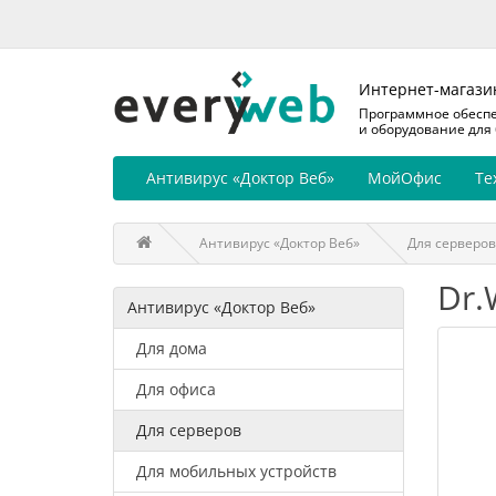
Интернет-магази
Программное обесп
и оборудование для
Антивирус «Доктор Веб»
МойОфис
Те
Антивирус «Доктор Веб»
Для серверов
Dr.
Антивирус «Доктор Веб»
Для дома
Для офиса
Для серверов
Для мобильных устройств