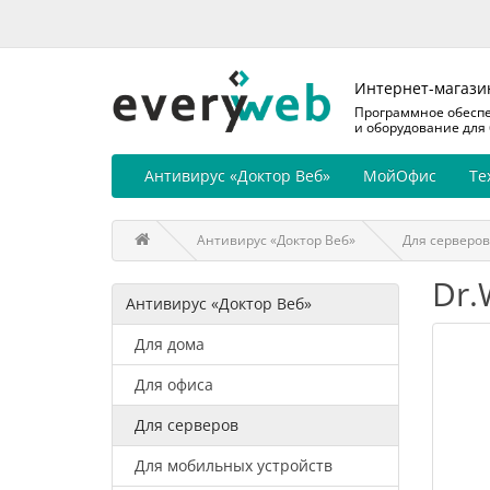
Интернет-магази
Программное обесп
и оборудование для
Антивирус «Доктор Веб»
МойОфис
Те
Антивирус «Доктор Веб»
Для серверов
Dr.
Антивирус «Доктор Веб»
Для дома
Для офиса
Для серверов
Для мобильных устройств