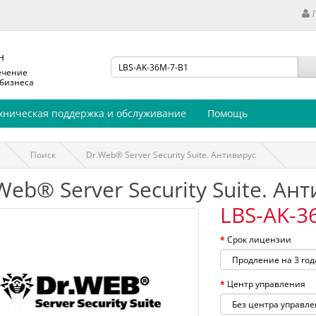
н
ечение
 бизнеса
хническая поддержка и обслуживание
Помощь
Поиск
Dr.Web® Server Security Suite. Антивирус
Web® Server Security Suite. Ан
LBS-AK-3
Срок лицензии
Центр управления