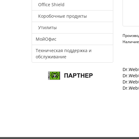
Office Shield
Коробочные продукты
Утилиты
Произво
МойОфис
Наличие:
Техническая поддержка и
обслуживание
Dr.Web®
Dr.Web®
Dr.Web
Dr.Web®