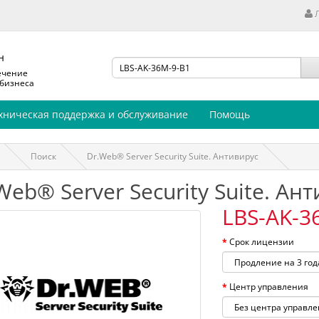
н
ечение
 бизнеса
хническая поддержка и обслуживание
Помощь
Поиск
Dr.Web® Server Security Suite. Антивирус
Web® Server Security Suite. Ан
LBS-AK-3
Срок лицензии
Центр управления