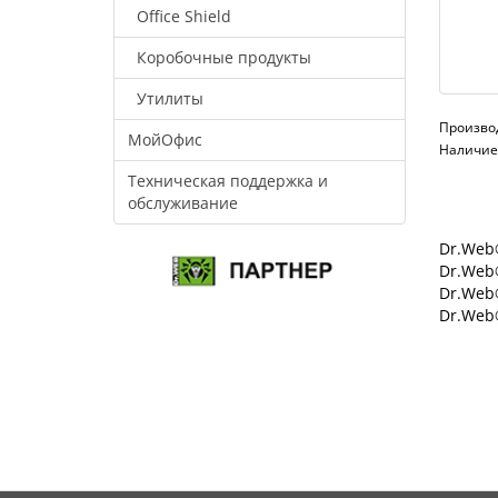
Office Shield
Коробочные продукты
Утилиты
Произво
МойОфис
Наличие:
Техническая поддержка и
обслуживание
Dr.Web®
Dr.Web®
Dr.Web
Dr.Web®