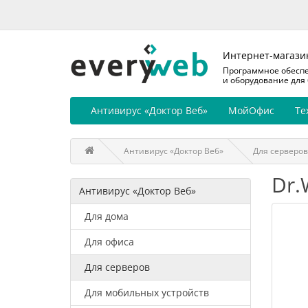
Интернет-магази
Программное обесп
и оборудование для
Антивирус «Доктор Веб»
МойОфис
Те
Антивирус «Доктор Веб»
Для серверов
Dr.
Антивирус «Доктор Веб»
Для дома
Для офиса
Для серверов
Для мобильных устройств